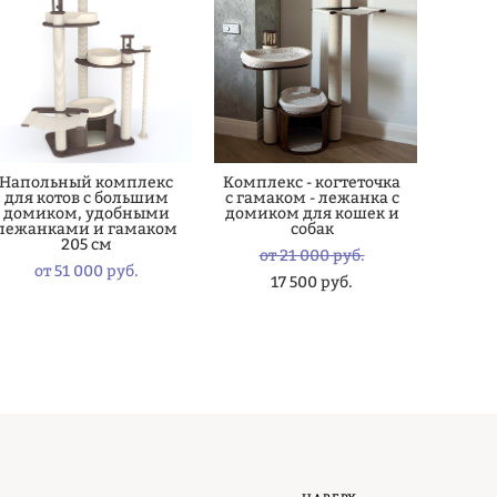
Напольный комплекс
Комплекс - когтеточка
для котов с большим
с гамаком - лежанка с
домиком, удобными
домиком для кошек и
лежанками и гамаком
собак
205 см
от 21 000 pуб.
от 51 000 pуб.
17 500 pуб.