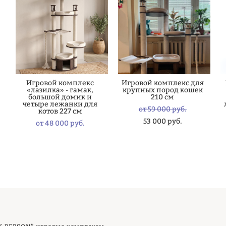
Игровой комплекс
Игровой комплекс для
«лазилка» - гамак,
крупных пород кошек
большой домик и
210 см
четыре лежанки для
от 59 000 pуб.
котов 227 см
53 000 pуб.
от 48 000 pуб.