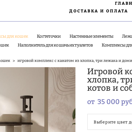
ГЛАВ
ДОСТАВКА И ОПЛАТА
сы для кошек
Когтеточки
Настенные элементы
Лежа
ошек
Наполнитель для кошачьих туалетов
Комплексы для
кошек
>
игровой комплекс с канатом из хлопка, три лежака и доми
Игровой к
хлопка, тр
котов и со
от 35 000 pуб
Выберите цвет д