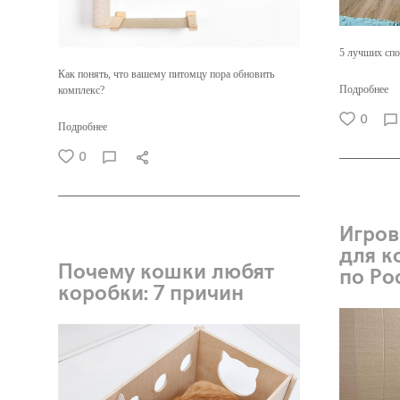
5 лучших спо
Как понять, что вашему питомцу пора обновить
Подробнее
комплекс?
0
Подробнее
0
Игров
для к
Почему кошки любят
по Ро
коробки: 7 причин