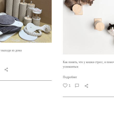
е выходя из дома
Как понять, что у кошки стресс, и помо
успокоиться
Подробнее
1