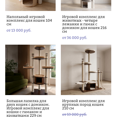
Напольный игровой
Игровой комплекс для
комплекс для кошек 104
животных - четыре
см
лежанки и гамак с
домиком для кошек 216
от 13 000 pуб.
см
от 36 000 pуб.
Большая лазилка для
Игровой комплекс для
двух кошек с домиком.
крупных пород кошек
Игровой комплекс для
210 см
кошки с гамаком и
от 59 000 pуб.
кроватками 229 см